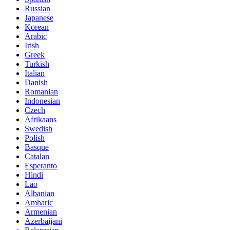
Russian
Japanese
Korean
Arabic
Irish
Greek
Turkish
Italian
Danish
Romanian
Indonesian
Czech
Afrikaans
Swedish
Polish
Basque
Catalan
Esperanto
Hindi
Lao
Albanian
Amharic
Armenian
Azerbaijani