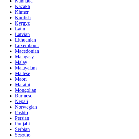
Kannada
Kazakh
Khmer
Kurdish
Kyrgyz
Latin
Latvian
Lithuanian
Luxembou..
Macedonian
Malagasy
Malay
Malayalam
Maltese
Maori
Marathi
Mongolian
Burmese
Nepali
Norwegian
Pashto
Persian
Punjabi
Serbian
Sesotho