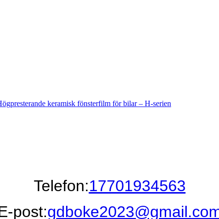
Telefon:
17701934563
E-post:
gdboke2023@gmail.co