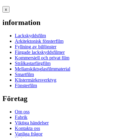
x
information
Lackskyddsfilm
Arkitektonisk fönsterfilm
Fyllning av bilfönster
Färgade lackskyddsfilmer
Kommersiell och privat film
Strålkastarfärgfilm
Mellanskiktsglasfilmmaterial
Smartfilm
Klistermärkesverktyg
Fönsterfilm
Företag
Om oss
Fabrik
Viktiga händelser
Kontakta oss
Vanliga frågor