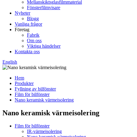
Mellanskiktsglasfilmmaterial
Fönsterfilmvisare
Nyheter
Blogg
Vanliga frågor
Företag
Fabrik
Om oss
Viktiga händelser
Kontakta oss
English
Hem
Produkter
Fyllning av bilfönster
Film för bilfönster
Nano keramisk värmeisolering
Nano keramisk värmeisolering
Film för bilfönster
IR-värmeisolering
Nano keramisk värmeisolering