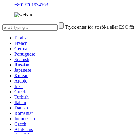
+8617701934563
Tryck enter för att söka eller ESC för
English
French
German
Portuguese
Spanish
Russian
Japanese
Korean
Arabic
Irish
Greek
Turkish
Italian
Danish
Romanian
Indonesian
Czech
Afrikaans