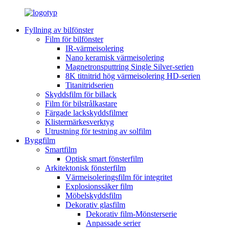
Fyllning av bilfönster
Film för bilfönster
IR-värmeisolering
Nano keramisk värmeisolering
Magnetronsputtring Single Silver-serien
8K titnitrid hög värmeisolering HD-serien
Titanitridserien
Skyddsfilm för billack
Film för bilstrålkastare
Färgade lackskyddsfilmer
Klistermärkesverktyg
Utrustning för testning av solfilm
Byggfilm
Smartfilm
Optisk smart fönsterfilm
Arkitektonisk fönsterfilm
Värmeisoleringsfilm för integritet
Explosionssäker film
Möbelskyddsfilm
Dekorativ glasfilm
Dekorativ film-Mönsterserie
Anpassade serier