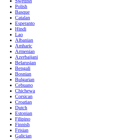
Swedish
Polish
Basque
Catalan
Esperanto
Hindi
Lao
Albanian
Amharic
Armenian
Azerbaijani
Belarusian
Bengali
Bosnian
Bulgarian
Cebuano
Chichewa
Corsican
Croatian
Dutch
Estonian
Filipino
Finnish
Frisian
Galician