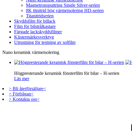
Magnetronsputtring Single Silver-serien
8K titnitrid hög värmeisolering HD-serien
Titanitridserien
Skyddsfilm för billack
Film för bilstrålkastare
Färgade lackskyddsfilmer
Klistermärkesverktyg
Utrustning för testning av solfilm
Nano keramisk värmeisolering
Högpresterande keramisk fönsterfilm för bilar – H-serien
Läs mer
> Bli återförsäljare<
> Förfrågan<
> Kontakta oss<