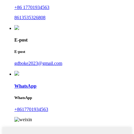
+86 17701934563
8613535326808
E-post
E-post
gdboke2023@gmail.com
WhatsApp
WhatsApp
+8617701934563