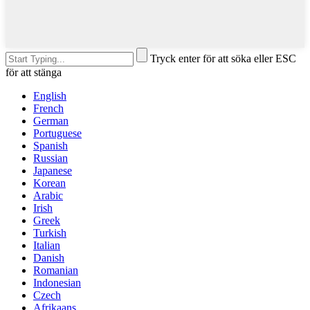
Tryck enter för att söka eller ESC
för att stänga
English
French
German
Portuguese
Spanish
Russian
Japanese
Korean
Arabic
Irish
Greek
Turkish
Italian
Danish
Romanian
Indonesian
Czech
Afrikaans