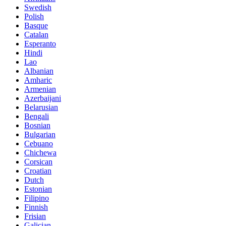
Swedish
Polish
Basque
Catalan
Esperanto
Hindi
Lao
Albanian
Amharic
Armenian
Azerbaijani
Belarusian
Bengali
Bosnian
Bulgarian
Cebuano
Chichewa
Corsican
Croatian
Dutch
Estonian
Filipino
Finnish
Frisian
Galician