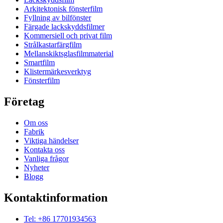
Arkitektonisk fönsterfilm
Fyllning av bilfönster
Färgade lackskyddsfilmer
Kommersiell och privat film
Strålkastarfärgfilm
Mellanskiktsglasfilmmaterial
Smartfilm
Klistermärkesverktyg
Fönsterfilm
Företag
Om oss
Fabrik
Viktiga händelser
Kontakta oss
Vanliga frågor
Nyheter
Blogg
Kontaktinformation
Tel: +86 17701934563