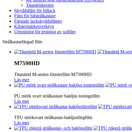
Titanitridserien
Skyddsfilm för billack
Film för bilstrålkastare
Färgade lackskyddsfilmer
Klistermärkesverktyg
Utrustning för testning av solfilm
Strålkastarfärgad film
M7590HD
Titanitrid M-serien fönsterfilm M7590HD
Läs mer
PU mörk svart strålkastare bakljus toningsfilm
Läs mer
TPU mörksvart strålkastar-bakljusfärgfilm
Läs mer