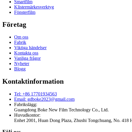
Smartfilm
Klistermärkesverktyg
Fönsterfilm
Företag
Om oss
Fabrik
Viktiga händelser
Kontakta oss
Vanliga frågor
Nyheter
Blogg
Kontaktinformation
Tel: +86 17701934563
Email: gdboke2023@gmail.com
Fabrikslägg:
Guangdong Boke New Film Technology Co., Ltd.
Huvudkontor:
Enhet 2001, Huan Dong Plaza, Zhushi Tongchuang, No. 418 H
Följ oss