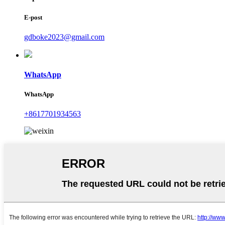
E-post
gdboke2023@gmail.com
WhatsApp
WhatsApp
+8617701934563