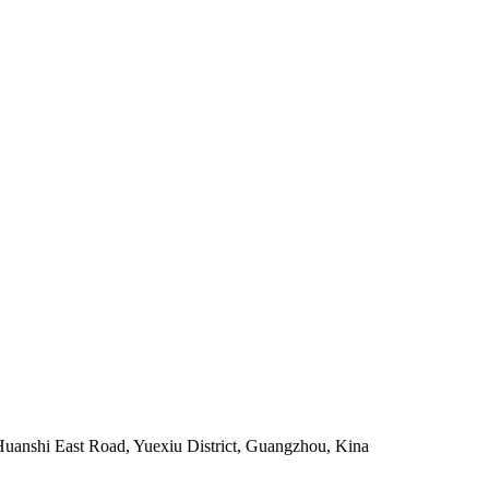
uanshi East Road, Yuexiu District, Guangzhou, Kina