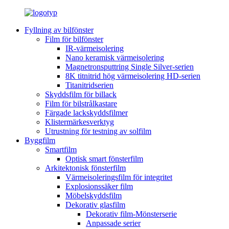
Fyllning av bilfönster
Film för bilfönster
IR-värmeisolering
Nano keramisk värmeisolering
Magnetronsputtring Single Silver-serien
8K titnitrid hög värmeisolering HD-serien
Titanitridserien
Skyddsfilm för billack
Film för bilstrålkastare
Färgade lackskyddsfilmer
Klistermärkesverktyg
Utrustning för testning av solfilm
Byggfilm
Smartfilm
Optisk smart fönsterfilm
Arkitektonisk fönsterfilm
Värmeisoleringsfilm för integritet
Explosionssäker film
Möbelskyddsfilm
Dekorativ glasfilm
Dekorativ film-Mönsterserie
Anpassade serier