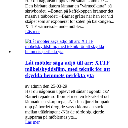
Har du någonsin upplevt en sådan sommar? --
Den bärbara datorn lämnar en "värmeökarta" på
skrivbordet; --Botten på kaffekoppen bränner det
massiva träbordet; --Barnet gråter när han rör vid
skåpet som är exponerat för solen på balkongen...
XTTF värmeisolerande möbler...
Läs mer
Låt möbler säga adjö till ärr: XTTF
möbelskyddsfilm, med teknik för att
skydda hemmets perfekta yta
av admin den 25-03-29
Har du någonsin upplevt ett sådant ögonblick? -
Barnet repade soffbordet med en leksaksbil och
lämnade en skarp repa; -När husdjuret hoppade
upp på bordet drog de vassa klorna en suck
mellan träådringen; -När de rörde sig gjorde
gupparna på möblernas yta...
Läs mer