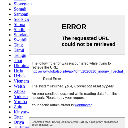
Slovenian
Somali
Samoan
Scots Gaelic
Shona
Sindhi
Sundanese
Swahili
Tajik
Tamil
Telugu
Thai
Ukrainian
Urdu
Uzbek
Vietnamese
Welsh
Xhosa
Yiddish
Yoruba
Zulu
Kinyarwanda
Tatar
Oriya
Turkmen