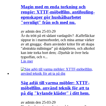
Magin med en enda torkning och
rengör: XTTF-möbelfilm, antifouling-
egenskaper gör hushållsarbetet
"osynligt" från och med nu.
av admin den 25-03-29
Är du trött på ett sådant vardagsliv? -Kaffefläckar
sipprar in i marmorbordet, och mina armar värker
av att gnugga; -Barn använder kritor för att skapa
"abstrakta målningar" på skåpdörren, och alkohol
kan inte torka bort dem; -Djurhår är över hela
tygsoffan, och v...
Läs mer
Säg adjö till varma möbler: XTTF-
möbelfilm, använd teknik för att ta
på dig "kylande kläder" i ditt hem.
av admin den 25-03-29