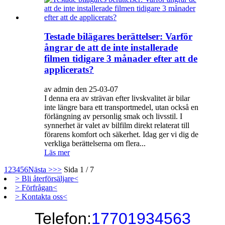
Testade bilägares berättelser: Varför
ångrar de att de inte installerade
filmen tidigare 3 månader efter att de
applicerats?
av admin den 25-03-07
I denna era av strävan efter livskvalitet är bilar
inte längre bara ett transportmedel, utan också en
förlängning av personlig smak och livsstil. I
synnerhet är valet av bilfilm direkt relaterat till
förarens komfort och säkerhet. Idag ger vi dig de
verkliga berättelserna om flera...
Läs mer
1
2
3
4
5
6
Nästa >
>>
Sida 1 / 7
> Bli återförsäljare<
> Förfrågan<
> Kontakta oss<
Telefon:
17701934563