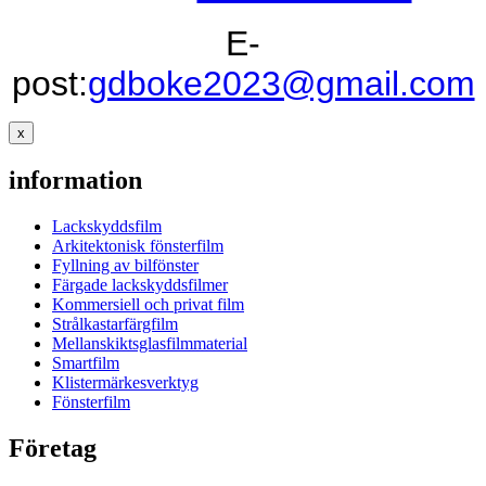
E-
post:
gdboke2023@gmail.com
x
information
Lackskyddsfilm
Arkitektonisk fönsterfilm
Fyllning av bilfönster
Färgade lackskyddsfilmer
Kommersiell och privat film
Strålkastarfärgfilm
Mellanskiktsglasfilmmaterial
Smartfilm
Klistermärkesverktyg
Fönsterfilm
Företag