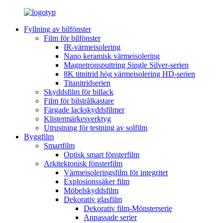
Fyllning av bilfönster
Film för bilfönster
IR-värmeisolering
Nano keramisk värmeisolering
Magnetronsputtring Single Silver-serien
8K titnitrid hög värmeisolering HD-serien
Titanitridserien
Skyddsfilm för billack
Film för bilstrålkastare
Färgade lackskyddsfilmer
Klistermärkesverktyg
Utrustning för testning av solfilm
Byggfilm
Smartfilm
Optisk smart fönsterfilm
Arkitektonisk fönsterfilm
Värmeisoleringsfilm för integritet
Explosionssäker film
Möbelskyddsfilm
Dekorativ glasfilm
Dekorativ film-Mönsterserie
Anpassade serier