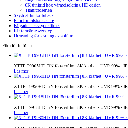
8K titnitrid hög värmeisolering HD-serien
Titanitridserien
Skyddsfilm för billack
Film för bilstrålkastare
Färgade lackskyddsfilmer
Klistermärkesverktyg
Utrustning för testning av solfilm
Film för bilfönster
XTTF T9905HD TiN fönsterfilm | 8K klarhet · UVR 99% · 
Läs mer
XTTF T9950HD TiN fönsterfilm | 8K klarhet · UVR 99% · 
Läs mer
XTTF T9918HD TiN fönsterfilm | 8K klarhet · UVR 99% · 
Läs mer