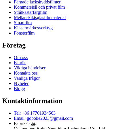
Färgade lackskyddsfilmer
Kommersiell och privat film
Strålkastarfärgfilm
Mellanskiktsglasfilmmaterial
Smartfilm
Klistermärkesverktyg
Fönsterfilm
Företag
Om oss
Fabrik
Viktiga händelser
Kontakta oss
Vanliga frågor
Nyheter
Blogg
Kontaktinformation
Tel: +86 17701934563
Email: gdboke2023@gmail.com
Fabrikslägg:
Guangdong Boke New Film Technology Co., Ltd.