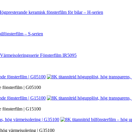
e fönsterfilm | G05100
e fönsterfilm | G15100
s, hög värmeisolering | G35100