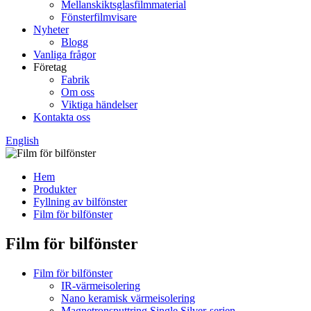
Mellanskiktsglasfilmmaterial
Fönsterfilmvisare
Nyheter
Blogg
Vanliga frågor
Företag
Fabrik
Om oss
Viktiga händelser
Kontakta oss
English
Hem
Produkter
Fyllning av bilfönster
Film för bilfönster
Film för bilfönster
Film för bilfönster
IR-värmeisolering
Nano keramisk värmeisolering
Magnetronsputtring Single Silver-serien