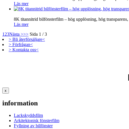
Läs mer
8K titannitrid bilfönsterfilm – hög upplösning, hög transparen
Läs mer
1
2
3
Nästa >
>>
Sida 1 / 3
> Bli återförsäljare<
> Förfrågan<
> Kontakta oss<
x
information
Lackskyddsfilm
Arkitektonisk fönsterfilm
Fyllning av bilfönster