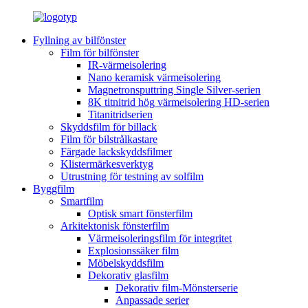
Fyllning av bilfönster
Film för bilfönster
IR-värmeisolering
Nano keramisk värmeisolering
Magnetronsputtring Single Silver-serien
8K titnitrid hög värmeisolering HD-serien
Titanitridserien
Skyddsfilm för billack
Film för bilstrålkastare
Färgade lackskyddsfilmer
Klistermärkesverktyg
Utrustning för testning av solfilm
Byggfilm
Smartfilm
Optisk smart fönsterfilm
Arkitektonisk fönsterfilm
Värmeisoleringsfilm för integritet
Explosionssäker film
Möbelskyddsfilm
Dekorativ glasfilm
Dekorativ film-Mönsterserie
Anpassade serier