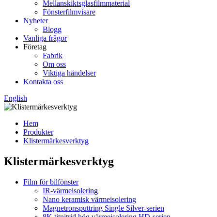
Mellanskiktsglasfilmmaterial
Fönsterfilmvisare
Nyheter
Blogg
Vanliga frågor
Företag
Fabrik
Om oss
Viktiga händelser
Kontakta oss
English
Hem
Produkter
Klistermärkesverktyg
Klistermärkesverktyg
Film för bilfönster
IR-värmeisolering
Nano keramisk värmeisolering
Magnetronsputtring Single Silver-serien
8K titnitrid hög värmeisolering HD-serien