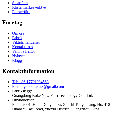
Smartfilm
Klistermärkesverktyg
Fönsterfilm
Företag
Om oss
Fabrik
Viktiga händelser
Kontakta oss
Vanliga frågor
Nyheter
Blogg
Kontaktinformation
Tel: +86 17701934563
Email: gdboke2023@gmail.com
Fabrikslägg:
Guangdong Boke New Film Technology Co., Ltd.
Huvudkontor:
Enhet 2001, Huan Dong Plaza, Zhushi Tongchuang, No. 418
Huanshi East Road, Yuexiu District, Guangzhou, Kina