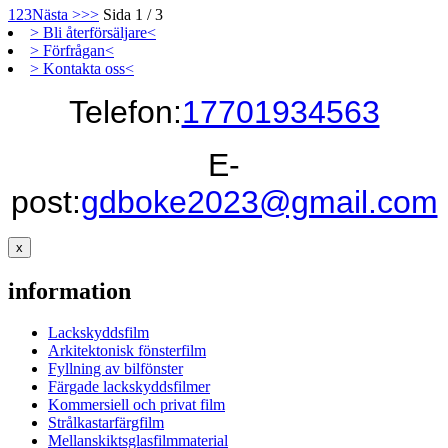
1
2
3
Nästa >
>>
Sida 1 / 3
> Bli återförsäljare<
> Förfrågan<
> Kontakta oss<
Telefon:
17701934563
E-
post:
gdboke2023@gmail.com
x
information
Lackskyddsfilm
Arkitektonisk fönsterfilm
Fyllning av bilfönster
Färgade lackskyddsfilmer
Kommersiell och privat film
Strålkastarfärgfilm
Mellanskiktsglasfilmmaterial