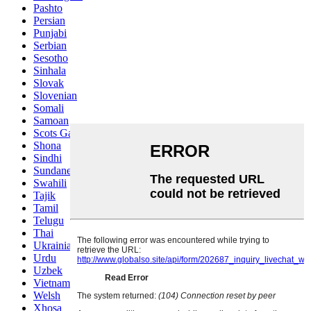
Pashto
Persian
Punjabi
Serbian
Sesotho
Sinhala
Slovak
Slovenian
Somali
Samoan
Scots Gaelic
Shona
Sindhi
Sundanese
Swahili
Tajik
Tamil
Telugu
Thai
Ukrainian
Urdu
Uzbek
Vietnamese
Welsh
Xhosa