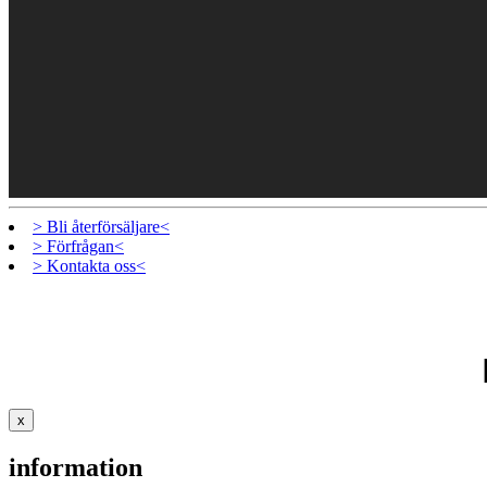
> Bli återförsäljare<
> Förfrågan<
> Kontakta oss<
x
information