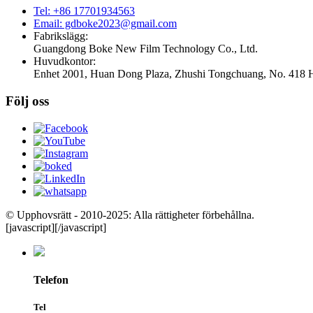
Tel: +86 17701934563
Email: gdboke2023@gmail.com
Fabrikslägg:
Guangdong Boke New Film Technology Co., Ltd.
Huvudkontor:
Enhet 2001, Huan Dong Plaza, Zhushi Tongchuang, No. 418 H
Följ oss
© Upphovsrätt - 2010-2025: Alla rättigheter förbehållna.
[javascript]
[/javascript]
Telefon
Tel