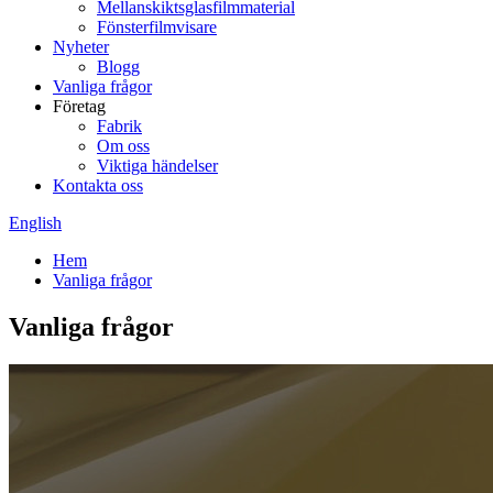
Mellanskiktsglasfilmmaterial
Fönsterfilmvisare
Nyheter
Blogg
Vanliga frågor
Företag
Fabrik
Om oss
Viktiga händelser
Kontakta oss
English
Hem
Vanliga frågor
Vanliga frågor