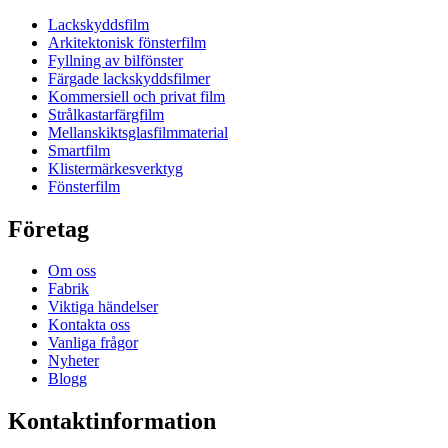
Lackskyddsfilm
Arkitektonisk fönsterfilm
Fyllning av bilfönster
Färgade lackskyddsfilmer
Kommersiell och privat film
Strålkastarfärgfilm
Mellanskiktsglasfilmmaterial
Smartfilm
Klistermärkesverktyg
Fönsterfilm
Företag
Om oss
Fabrik
Viktiga händelser
Kontakta oss
Vanliga frågor
Nyheter
Blogg
Kontaktinformation