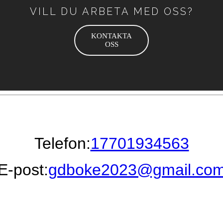
VILL DU ARBETA MED OSS?
KONTAKTA
OSS
Telefon:
17701934563
E-post:
gdboke2023@gmail.co